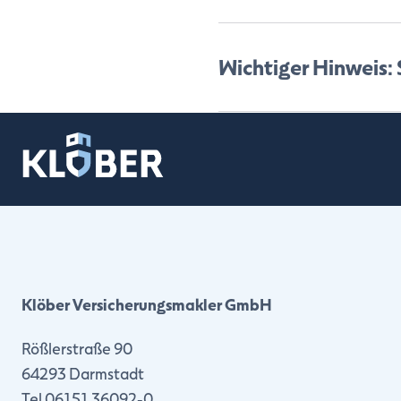
verwaltet, was nicht nur d
gespeichert werden.
Unsere Kooperation mit Bla
Wichtiger Hinweis:
Verwaltung und technische
Betreuung von uns erhalten.
Da die Umstellung Ihrer Ver
verfügbar sind. Wir arbeit
informieren, sobald alles v
beantworten gerne Ihre F
Selbstverständlich werden
Klöber Versicherungsmakler GmbH
Rößlerstraße 90
64293 Darmstadt
Tel 06151 36092-0