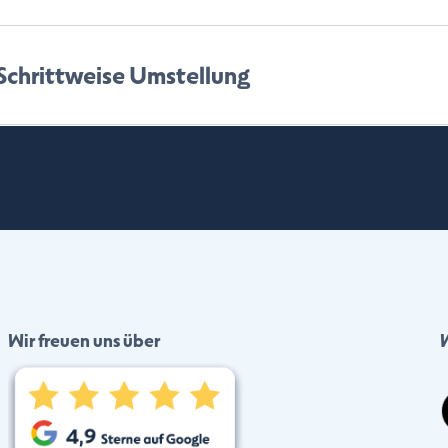
ie Übersicht erleichtert, sondern auch den Papierkram reduz
u Direkt bedeutet, dass Sie von einer größeren Produktviel
 Schrittweise Umstellung
n Innovationen profitieren, während Sie weiterhin die ge
 Ihre Zufriedenheit steht dabei an erster Stelle!
träge schrittweise erfolgt, kann es sein, dass nicht sofort a
en daran, Ihre Versicherungen nach und nach in das System zu
ollständig eingepflegt ist. Bis dahin stehen wir Ihnen wie 
ragen.
 wir Sie hierzu informieren und zur Nutzung der App ein
Wir freuen uns über