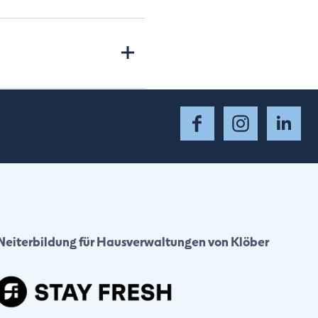
iert.
falt, einfacherer
wohnte persönliche
lle Ihre Verträge in der App
 integrieren und Sie zu
gewohnt zur Verfügung und
laden.
Weiterbildung für Hausverwaltungen von Klöber