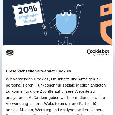
Diese Webseite verwendet Cookies
Starke Versicherungsrabatte für Lilien!
Wir verwenden Cookies, um Inhalte und Anzeigen zu
personalisieren, Funktionen für soziale Medien anbieten
Lilien sparen bei Klöber bis zu 20% auf Versicherungen! Jetzt
zu können und die Zugriffe auf unsere Website zu
mehr erfahren oder selber Mitglied werden!
analysieren. Außerdem geben wir Informationen zu Ihrer
Verwendung unserer Website an unsere Partner für
MEHR ERFAHREN
soziale Medien, Werbung und Analysen weiter. Unsere