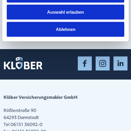
unterstützen gemeinnützige Vereine aus der Region –
transparent und mit tollen Losgewinnen für Teilnehmer!
Auswahl erlauben
MEHR ERFAHREN
Ablehnen
Klöber Versicherungsmakler GmbH
Rößlerstraße 90
64293 Darmstadt
Tel 06151 36092-0