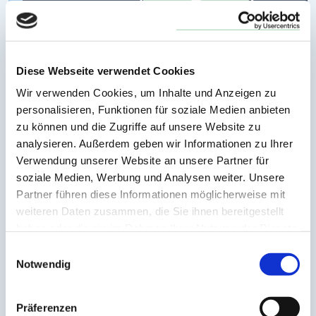
Diese Webseite verwendet Cookies
Wir verwenden Cookies, um Inhalte und Anzeigen zu
personalisieren, Funktionen für soziale Medien anbieten
zu können und die Zugriffe auf unsere Website zu
analysieren. Außerdem geben wir Informationen zu Ihrer
Diese Schäden und Risiken deckt Ihre
Verwendung unserer Website an unsere Partner für
Betriebsunterbrechungsversicherung im
soziale Medien, Werbung und Analysen weiter. Unsere
Schadenfall ab:
Partner führen diese Informationen möglicherweise mit
weiteren Daten zusammen, die Sie ihnen bereitgestellt
Feuer
haben oder die sie im Rahmen Ihrer Nutzung der Dienste
Sturm
gesammelt haben.
Einwilligungsauswahl
Hagel
Notwendig
Überschwemmung
Erdbeben
Präferenzen
Erdrutsch